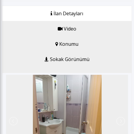
GSM *
İlan Detayları
E-posta *
Video
Konumu
Gönder
Sokak Görünümü