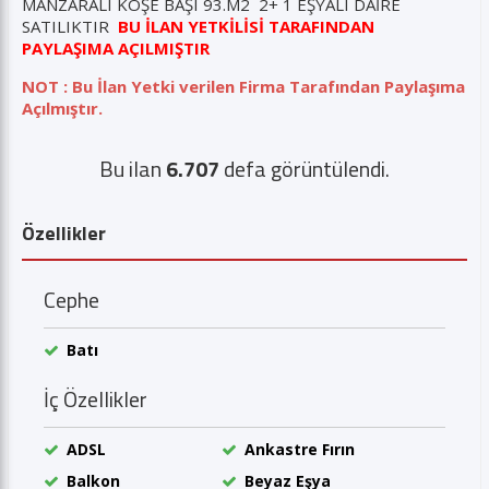
MANZARALI KÖŞE BAŞI 93.M2 2+ 1 EŞYALI DAİRE
SATILIKTIR
BU İLAN YETKİLİSİ TARAFINDAN
PAYLAŞIMA AÇILMIŞTIR
NOT : Bu İlan Yetki verilen Firma Tarafından Paylaşıma
Açılmıştır.
Bu ilan
6.707
defa görüntülendi.
Özellikler
Cephe
Batı
İç Özellikler
ADSL
Ankastre Fırın
Balkon
Beyaz Eşya