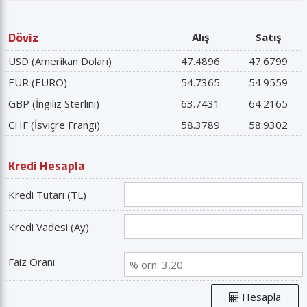
Döviz
Alış
Satış
USD (Amerikan Doları)
47.4896
47.6799
EUR (EURO)
54.7365
54.9559
GBP (İngiliz Sterlini)
63.7431
64.2165
CHF (İsviçre Frangı)
58.3789
58.9302
Kredi Hesapla
Kredi Tutarı (TL)
Kredi Vadesi (Ay)
Faiz Oranı
Hesapla