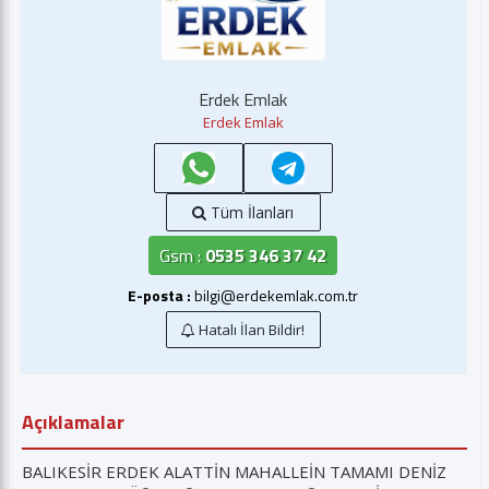
Erdek Emlak
Erdek Emlak
Tüm İlanları
Gsm :
0535 346 37 42
E-posta :
bilgi@erdekemlak.com.tr
Hatalı İlan Bildir!
Açıklamalar
BALIKESİR ERDEK ALATTİN MAHALLEİN TAMAMI DENİZ