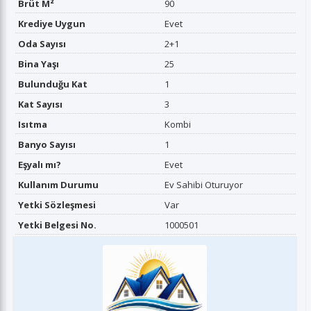
Brüt M²
90
Krediye Uygun
Evet
Oda Sayısı
2+1
Bina Yaşı
25
Bulunduğu Kat
1
Kat Sayısı
3
Isıtma
Kombi
Banyo Sayısı
1
Eşyalı mı?
Evet
Kullanım Durumu
Ev Sahibi Oturuyor
Yetki Sözleşmesi
Var
Yetki Belgesi No.
1000501