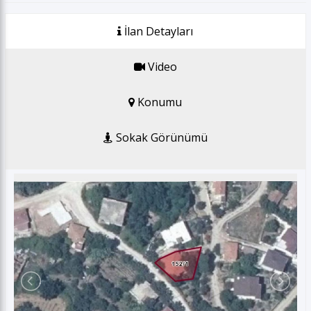
GSM *
İlan Detayları
E-posta *
Video
Konumu
Gönder
Sokak Görünümü