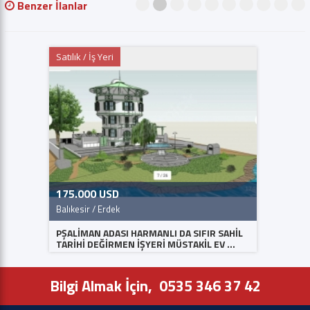
Benzer İlanlar
1
2
3
4
5
6
7
8
9
10
Satılık / İş Yeri
Satılık /
175.000 USD
2.500.
Balıkesir / Erdek
Balıkesir
PŞALİMAN ADASI HARMANLI DA SIFIR SAHİL
MERKEZD
TARİHİ DEĞİRMEN İŞYERİ MÜSTAKİL EV ...
MÜSTAKİ
Bilgi Almak İçin,
0535 346 37 42