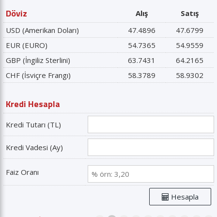
Döviz
Alış
Satış
USD (Amerikan Doları)
47.4896
47.6799
EUR (EURO)
54.7365
54.9559
GBP (İngiliz Sterlini)
63.7431
64.2165
CHF (İsviçre Frangı)
58.3789
58.9302
Kredi Hesapla
Kredi Tutarı (TL)
Kredi Vadesi (Ay)
Faiz Oranı
Hesapla