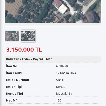
3.150.000 TL
Balıkesir
/
Erdek
/
Poyrazlı Mah.
İlan No
63307700
İlan Tarihi
17 Kasım 2024
Emlak Durumu
Satılık
Emlak Tipi
Konut
Konut Tipi
Müstakil Ev
Net M²
120