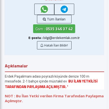
Tüm İlanları
Gsm :
0535 346 37 42
E-posta :
bilgi@erdekemlak.com.tr
Hatalı İlan Bildir!
Açıklamalar
Erdek Paşalimanı adası poyrazlı köyünde denize 100 m
BU İLAN YETKİLİSİ
mesafede. 2-1 bahçe içinde müstakil ev
TARAFINDAN PAYLAŞIMA AÇILMIŞTIR. '
NOT : Bu İlan Yetki verilen Firma Tarafından Paylaşıma
Açılmıştır.