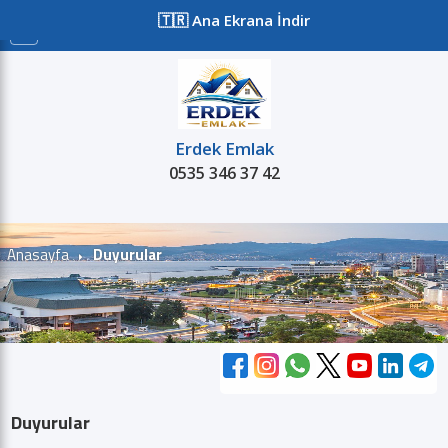
≡
🇹🇷 Ana Ekrana İndir
Erdek Emlak
0535 346 37 42
Satılık
Kiralık
Projeler
Kurum
Anasayfa
Duyurular
Duyurular